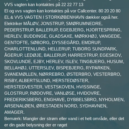
VVS vagten kan kontaktes på 22 22 77 13
El og vvs vagten kan kontaktes på vor Callcenter. 80 20 20 80
EL & VVS VAGTEN I STORKØBENHAVN dækker også her.
Elektriker MÅLØV, JONSTRUP, SMØRUMNEDRE,
PEDERSTRUP, BALLERUP, EGEBJERG, HJORTESPRING,
HERLEV, BUDDINGE, GLADSAXE, MØRKHØJ, VANGEDE,
GENTOFTE, SØBORG, DYSSEGÅRD, EMDRUP,
CHARLOTTENLUND, HELLERUP, TUBORG SUNDPARK,
ÅGERUP, LEDØJE, BALLERUP, HARRESTRUP, EGESKOV,
SKOVLUNDE, EJBY, HERLEV, ISLEV, TINGBJERG, HUSUM,
BELLAHØJ, UTTERSLEV, BISPEBJERG, RYPARKEN,
SVANEMØLLEN, NØRREBRO, ØSTERBRO, VESTERBRO,
RISBY, ALBERTSLUND, HERSTEDØSTER,
HERSTEDVESTER, VESTSKOVEN, HVISSINGE,
GLOSTRUP, RØDOVRE, VANLØSE, HVIDOVRE,
FREDERIKSBERG, ENGHAVE, DYBBELSBRO, NYHOLMEN,
ARSENALØEN, ØRESTADEN NORD, SYDHAVNEN,
AMAGER.
Bemærk: Mangler der strøm eller vand i et helt område, eller det
er din gade belysning der er røget